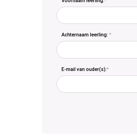
Voornaam leerling:
*
Achternaam leerling:
*
E-mail van ouder(s):
*