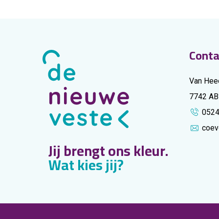
Conta
Van Hee
7742 AB
052
coev
Jij brengt ons kleur.
Wat kies jij?