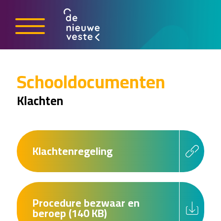
Schooldocumenten
Klachten
Klachtenregeling
Procedure bezwaar en
beroep (140 KB)